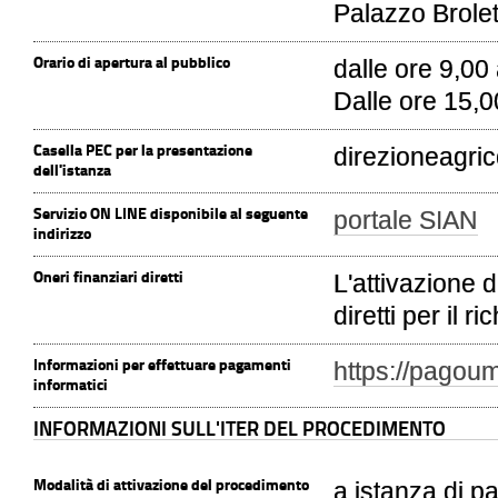
Palazzo Brolet
Orario di apertura al pubblico
dalle ore 9,00 
Dalle ore 15,0
Casella PEC per la presentazione
direzioneagric
dell'istanza
Servizio ON LINE disponibile al seguente
portale SIAN
indirizzo
Oneri finanziari diretti
L'attivazione 
diretti per il r
Informazioni per effettuare pagamenti
https://pagoum
informatici
INFORMAZIONI SULL'ITER DEL PROCEDIMENTO
Modalità di attivazione del procedimento
a istanza di pa