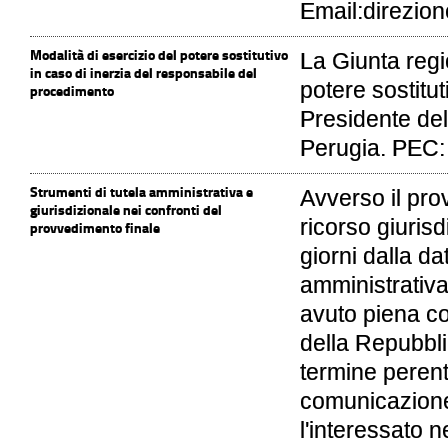
Email:direzio
Modalità di esercizio del potere sostitutivo
La Giunta regio
in caso di inerzia del responsabile del
potere sostitut
procedimento
Presidente del
Perugia. PEC:
Strumenti di tutela amministrativa e
Avverso il pro
giurisdizionale nei confronti del
ricorso giurisd
provvedimento finale
giorni dalla da
amministrativa
avuto piena co
della Repubblic
termine perento
comunicazione 
l'interessato 