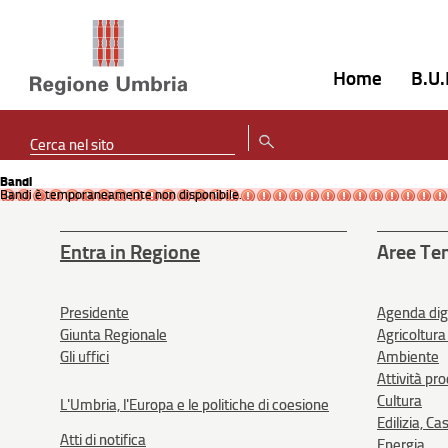
Home
B.U.
Bandi
Bandi è temporaneamente non disponibile.
Entra in Regione
Aree Te
Presidente
Agenda dig
Giunta Regionale
Agricoltura
Gli uffici
Ambiente
Attività pr
Cultura
L'Umbria, l'Europa e le politiche di coesione
Edilizia, Ca
Atti di notifica
Energia