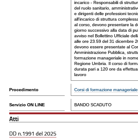
incarico - Responsabili di struttur
del ruolo sanitario, amministrativ
e dirigenti delle professioni tecn
all'incarico di struttura compless
al corso, devono presentare la 
giorno successivo alla data di p
avviso nel Bollettino Ufficiale de
alle ore 23.59 del 31 dicembre
devono essere presentate al Co
Amministrazione Pubblica, struttu
formazione manageriale in nome 
Regione Umbria. Il corso di for
durata pari a 120 ore da effettuars
lavoro
Procedimento
Corsi di formazione manageriale 
Servizio ON LINE
BANDO SCADUTO
Atti
DD n.1991 del 2025